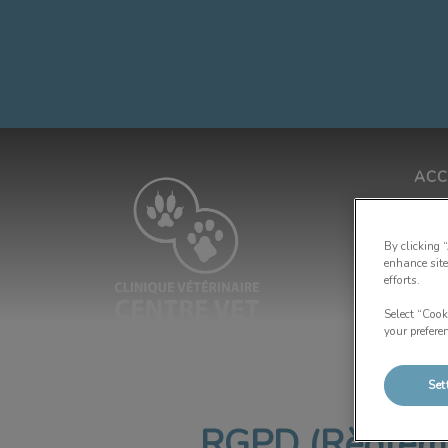
ACC
By clicking 
Page d'accueil de Centrevet
enhance site
efforts.
Select “Cook
your prefere
Set
RGPD (Règlemen