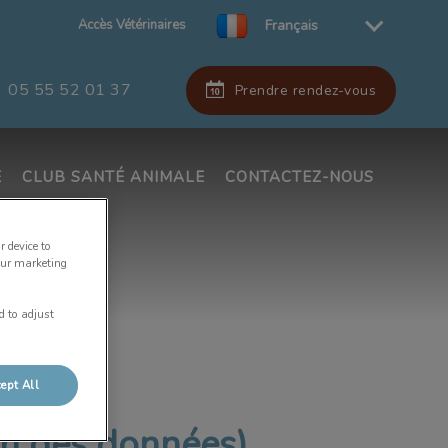
Accès Vétérinaires
Français
05 55 52 01 37
Prendre rendez-vous
E
CLUB SANTÉ ANIMALE
CONTACTEZ-NOUS
r device to
our marketing
d to adjust
ept All
on des données)