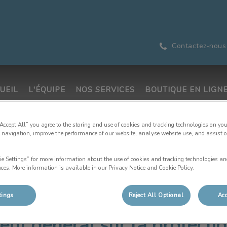
Contactez-nous
UEIL
L'ÉQUIPE
NOS SERVICES
BOUTIQUE EN LIGN
“Accept All” you agree to the storing and use of cookies and tracking technologies on you
 navigation, improve the performance of our website, analyse website use, and assist 
ie Settings” for more information about the use of cookies and tracking technologies an
nces. More information is available in our Privacy Notice and Cookie Policy.
tings
Reject All Optional
Acc
t général sur la protecti